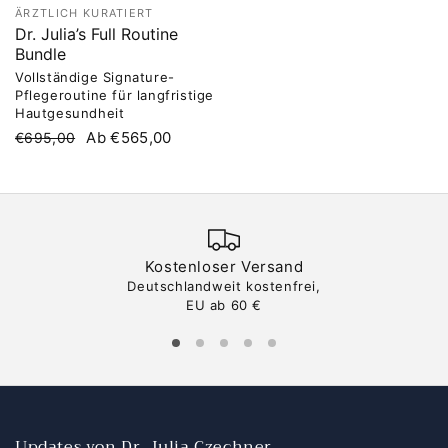
ÄRZTLICH KURATIERT
Dr. Julia’s Full Routine
Bundle
Vollständige Signature-
Pflegeroutine für langfristige
Hautgesundheit
Normaler
Verkaufspreis
Ab €565,00
€695,00
Preis
Kostenloser Versand
Deutschlandweit kostenfrei,
EU ab 60 €
Updates von Dr. Julia Czechner