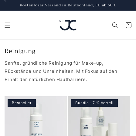
Direkt
Kostenloser Versand in Deutschland, EU ab 60 €
zum
Inhalt
Warenko
K
Reinigung
a
Sanfte, gründliche Reinigung für Make-up,
t
Rückstände und Unreinheiten. Mit Fokus auf den
e
Erhalt der natürlichen Hautbarriere.
g
o
r
Bestseller
Bundle · 7 % Vorteil
i
e
: