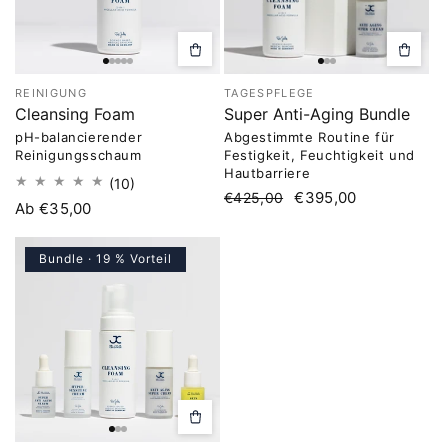
Optionen
In
auswählen
den
Warenk
REINIGUNG
TAGESPFLEGE
legen
Cleansing Foam
Super Anti-Aging Bundle
pH-balancierender
Abgestimmte Routine für
Reinigungsschaum
Festigkeit, Feuchtigkeit und
Hautbarriere
10
(10)
Normaler
Verkaufspreis
€395,00
€425,00
Bewertungen
Normaler
Ab €35,00
Preis
insgesamt
Preis
Bundle · 19 % Vorteil
Optionen
auswählen