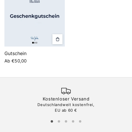
Optionen
auswählen
Gutschein
Normaler
Ab €50,00
Preis
Kostenloser Versand
Deutschlandweit kostenfrei,
EU ab 60 €