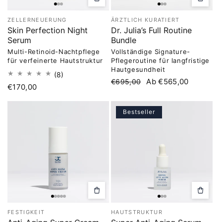
In
Optione
den
auswäh
Warenkorb
ZELLERNEUERUNG
ÄRZTLICH KURATIERT
legen
Skin Perfection Night
Dr. Julia’s Full Routine
Serum
Bundle
Multi-Retinoid-Nachtpflege
Vollständige Signature-
für verfeinerte Hautstruktur
Pflegeroutine für langfristige
Hautgesundheit
8
(8)
Normaler
Verkaufspreis
Ab €565,00
€695,00
Bewertungen
Normaler
€170,00
Preis
insgesamt
Preis
Bestseller
In
In
den
den
Warenkorb
Warenk
FESTIGKEIT
HAUTSTRUKTUR
legen
legen