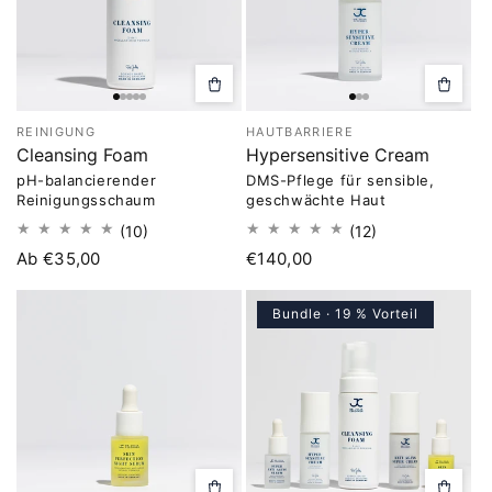
Optionen
In
auswählen
den
Warenk
REINIGUNG
HAUTBARRIERE
legen
Cleansing Foam
Hypersensitive Cream
pH-balancierender
DMS-Pflege für sensible,
Reinigungsschaum
geschwächte Haut
10
12
(10)
(12)
Bewertungen
Bewertungen
Normaler
Ab €35,00
Normaler
€140,00
insgesamt
insgesamt
Preis
Preis
Bundle · 19 % Vorteil