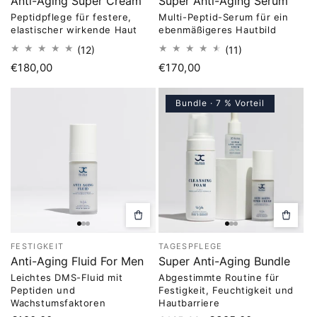
Anti-Aging Super Cream
Super Anti-Aging Serum
Peptidpflege für festere,
Multi-Peptid-Serum für ein
elastischer wirkende Haut
ebenmäßigeres Hautbild
12
11
(12)
(11)
Bewertungen
Bewertungen
Normaler
€180,00
Normaler
€170,00
insgesamt
insgesamt
Preis
Preis
Bundle · 7 % Vorteil
In
In
den
den
Warenkorb
Warenk
FESTIGKEIT
TAGESPFLEGE
legen
legen
Anti-Aging Fluid For Men
Super Anti-Aging Bundle
Leichtes DMS-Fluid mit
Abgestimmte Routine für
Peptiden und
Festigkeit, Feuchtigkeit und
Wachstumsfaktoren
Hautbarriere