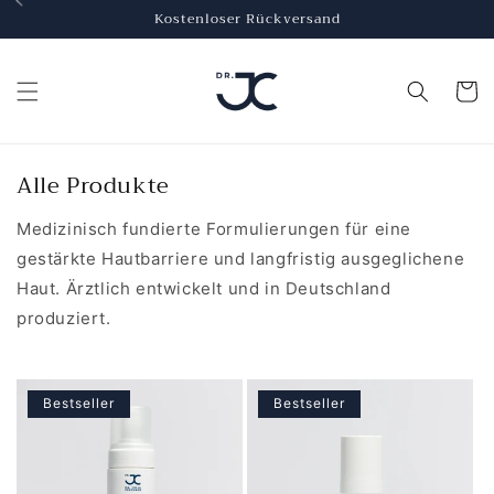
Direkt
Kostenloser Rückversand
zum
Inhalt
Warenko
K
Alle Produkte
a
Medizinisch fundierte Formulierungen für eine
t
gestärkte Hautbarriere und langfristig ausgeglichene
e
Haut. Ärztlich entwickelt und in Deutschland
g
produziert.
o
r
i
e
Bestseller
Bestseller
: