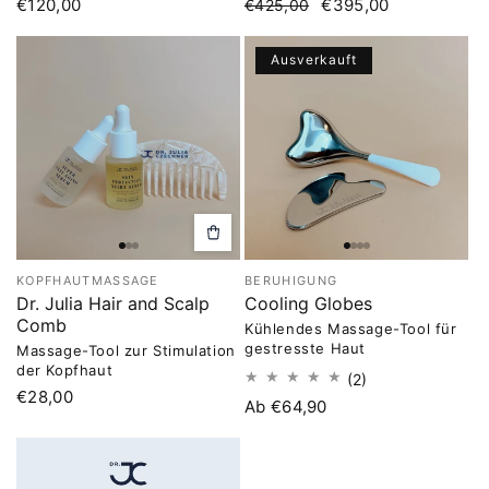
Normaler
€120,00
Normaler
Verkaufspreis
€395,00
€425,00
Preis
Preis
Ausverkauft
In
den
Warenkorb
KOPFHAUTMASSAGE
BERUHIGUNG
legen
Dr. Julia Hair and Scalp
Cooling Globes
Comb
Kühlendes Massage-Tool für
gestresste Haut
Massage-Tool zur Stimulation
der Kopfhaut
2
(2)
Normaler
€28,00
Bewertungen
Normaler
Ab €64,90
insgesamt
Preis
Preis