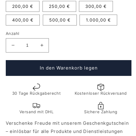
200,00 €
250,00 €
300,00 €
400,00 €
500,00 €
1.000,00 €
Anzahl
Verringere
Erhöhe
die
die
Menge
Menge
für
für
In den Warenkorb legen
Gutschein
Gutschein
30 Tage Rückgaberecht
Kostenloser Rückversand
Versand mit DHL
Sichere Zahlung
Verschenke Freude mit unserem Geschenkgutschein
– einlösbar für alle Produkte und Dienstleistungen