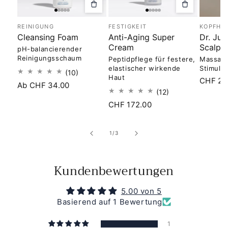
Optionen
In
auswählen
den
Warenkorb
REINIGUNG
FESTIGKEIT
KOPFHA
legen
Cleansing Foam
Anti-Aging Super
Dr. Jul
Cream
Scalp 
pH-balancierender
Reinigungsschaum
Peptidpflege für festere,
Massage
elastischer wirkende
Stimula
10
(10)
Haut
Normal
CHF 27
Bewertungen
Normaler
Ab CHF 34.00
insgesamt
12
Preis
(12)
Preis
Bewertungen
Normaler
CHF 172.00
insgesamt
Preis
von
1
/
3
Kundenbewertungen
5.00 von 5
Basierend auf 1 Bewertung
1