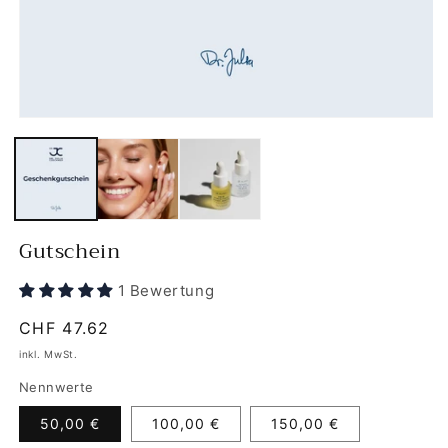
Gutschein
1 Bewertung
Normaler
CHF 47.62
Preis
inkl. MwSt.
Nennwerte
50,00 €
100,00 €
150,00 €